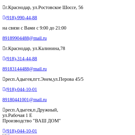
г.Краснодар, ул.Ростовское Шоссе, 56
(918)-990-44-88
на связи с Вами с 9:00 до 21:00
89189904488@mail.ru
г.Краснодар, ул.Калинина,78
(918)-314-44-88
89183144488@mail.ru
респ.Адыгея,пгт.Энем,ул.Перова 45/5
(918)-044-10-01
89180441001@mail.ru
респ.Адыгея,п.Дружный,
ул.Рабочая 1 Е
Производство "ВАШ ДОМ"
(918)-044-10-01