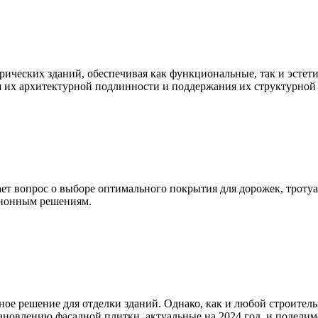
рических зданий, обеспечивая как функциональные, так и эсте
я их архитектурной подлинности и поддержания их структурной 
ает вопрос о выборе оптимального покрытия для дорожек, тротуа
ционным решениям.
ьное решение для отделки зданий. Однако, как и любой строител
ановлению фасадной плитки, актуальные на 2024 год, и подели