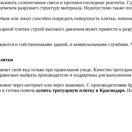
льзовать солепесчаные смеси и противогололедные реагенты. Су
временем разрушает структуру материала. Недопустимо также п
ков или лопат способен повредить поверхность плитки, начина
туарной плитки струей высокого давления может привести к ра
аются и собственниками зданий, и коммунальными службами. Ча
плитки
аняет свой вид только при правильном уходе. Качество тротуар
о правильно выбрать производители и подрядчика для выполнения
ожно через интернет или через знакомых. С производителями бр
й и готова помочь
купить тротуарную плитку в Краснодаре.
На