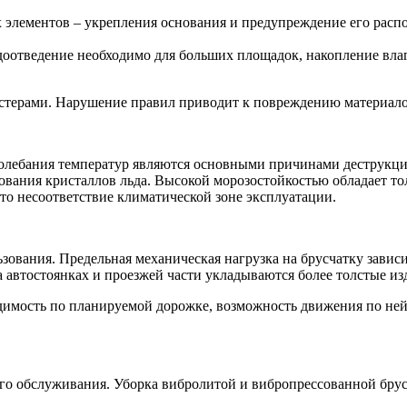
элементов – укрепления основания и предупреждение его распол
оотведение необходимо для больших площадок, накопление вла
терами. Нарушение правил приводит к повреждению материало
колебания температур являются основными причинами деструкц
зования кристаллов льда. Высокой морозостойкостью обладает т
то несоответствие климатической зоне эксплуатации.
зования. Предельная механическая нагрузка на брусчатку завис
автостоянках и проезжей части укладываются более толстые из
димость по планируемой дорожке, возможность движения по ней
ого обслуживания. Уборка вибролитой и вибропрессованной бру