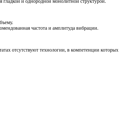
тся гладкой и однородной монолитной структурой.
бъему.
омендованная частота и амплитуда вибрации.
атах отсутствуют технологии, в компетенции которых