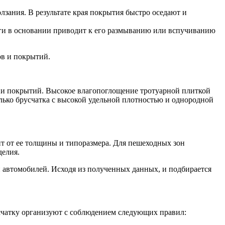
зания. В результате края покрытия быстро оседают и
ги в основании приводит к его размыванию или вспучиванию
в и покрытий.
ии покрытий. Высокое влагопоглощение тротуарной плиткой
олько брусчатка с высокой удельной плотностью и однородной
ит от ее толщины и типоразмера. Для пешеходных зон
делия.
 автомобилей. Исходя из полученных данных, и подбирается
счатку организуют с соблюдением следующих правил: