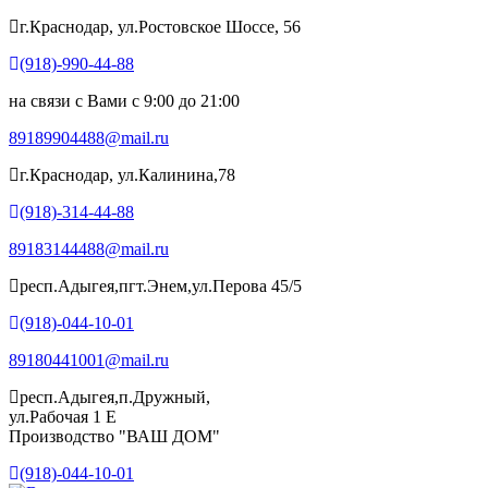
г.Краснодар, ул.Ростовское Шоссе, 56
(918)-990-44-88
на связи с Вами с 9:00 до 21:00
89189904488@mail.ru
г.Краснодар, ул.Калинина,78
(918)-314-44-88
89183144488@mail.ru
респ.Адыгея,пгт.Энем,ул.Перова 45/5
(918)-044-10-01
89180441001@mail.ru
респ.Адыгея,п.Дружный,
ул.Рабочая 1 Е
Производство "ВАШ ДОМ"
(918)-044-10-01