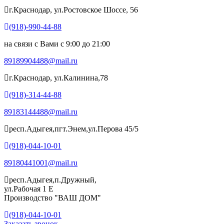
г.Краснодар, ул.Ростовское Шоссе, 56
(918)-990-44-88
на связи с Вами с 9:00 до 21:00
89189904488@mail.ru
г.Краснодар, ул.Калинина,78
(918)-314-44-88
89183144488@mail.ru
респ.Адыгея,пгт.Энем,ул.Перова 45/5
(918)-044-10-01
89180441001@mail.ru
респ.Адыгея,п.Дружный,
ул.Рабочая 1 Е
Производство "ВАШ ДОМ"
(918)-044-10-01
Заказать звонок