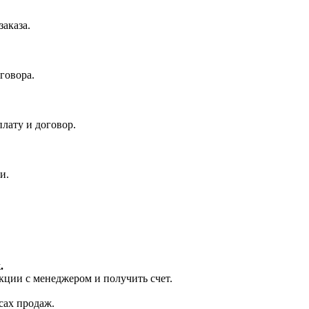
аказа.
говора.
лату и договор.
и.
.
кции с менеджером и получить счет.
сах продаж.