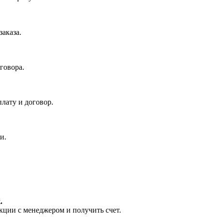
аказа.
говора.
лату и договор.
и.
.
кции с менеджером и получить счет.