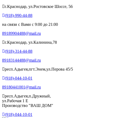
г.Краснодар, ул.Ростовское Шоссе, 56
(918)-990-44-88
на связи с Вами с 9:00 до 21:00
89189904488@mail.ru
г.Краснодар, ул.Калинина,78
(918)-314-44-88
89183144488@mail.ru
респ.Адыгея,пгт.Энем,ул.Перова 45/5
(918)-044-10-01
89180441001@mail.ru
респ.Адыгея,п.Дружный,
ул.Рабочая 1 Е
Производство "ВАШ ДОМ"
(918)-044-10-01