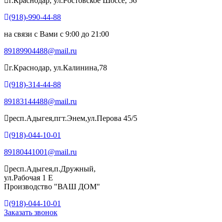
г.Краснодар, ул.Ростовское Шоссе, 56
(918)-990-44-88
на связи с Вами с 9:00 до 21:00
89189904488@mail.ru
г.Краснодар, ул.Калинина,78
(918)-314-44-88
89183144488@mail.ru
респ.Адыгея,пгт.Энем,ул.Перова 45/5
(918)-044-10-01
89180441001@mail.ru
респ.Адыгея,п.Дружный,
ул.Рабочая 1 Е
Производство "ВАШ ДОМ"
(918)-044-10-01
Заказать звонок